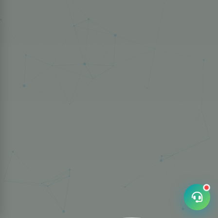
Univiajes
✕
En línea ahora
👋 ¡Hola! ¿En qué podemos
ayudarte? Elige cómo
contactarnos.
Call Center
WhatsApp
Videollamadas
Ir
Ir
Ir